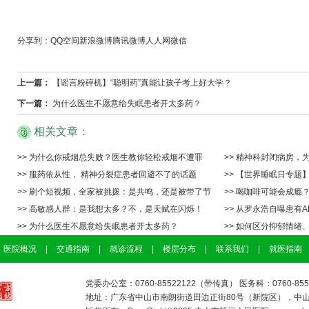
分享到：
QQ空间
新浪微博
腾讯微博
人人网
微信
上一篇：
【谣言粉碎机】“聪明药”真能让孩子考上好大学？
下一篇：
为什么医生不愿意给失眠患者开太多药？
相关文章：
>> 为什么你戒烟总失败？医生教你轻松戒烟不遭罪
>> 精神科封闭病房，
>> 服药依从性， 精神分裂症患者回避不了的话题
>> 【世界睡眠日专题
>> 刷个短视频，全家被挑拨：是共鸣，还是被带了节
>> 喝咖啡可能会成瘾
>> 高敏感人群：是我想太多？不，是天赋在闪烁！
>> 从罗永浩自曝患有
>> 为什么医生不愿意给失眠患者开太多药？
>> 如何区分抑郁情绪
医院概况
|
交通指南
|
就诊流程
|
楼层分布
|
联系我们
|
就医指南
党委办公室：0760-85522122（带传真） 医务科：0760-85529
地址：广东省中山市南朗街道田边正街80号（新院区），中山