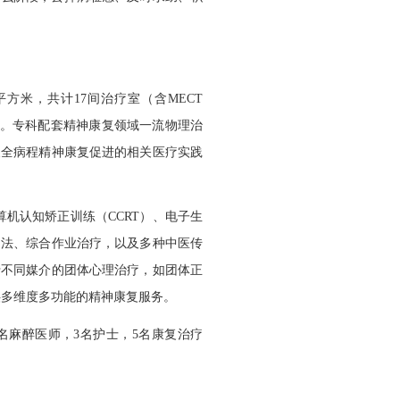
平方米，共计
17
间治疗室（含
MECT
”。专科配套精神康复领域一流物理治
及全病程精神康复促进的相关医疗实践
算机认知矫正训练（
CCRT
）、电子生
疗法、综合作业治疗，以及多种中医传
于不同媒介的团体心理治疗，如团体正
供多维度多功能的精神康复服务。
名麻醉医师，
3
名护士，
5
名康复治疗