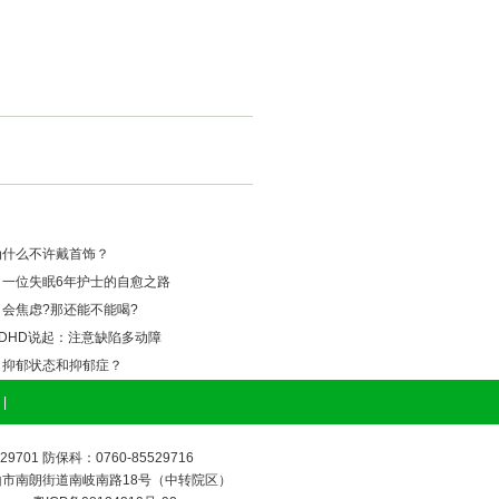
为什么不许戴首饰？
】一位失眠6年护士的自愈之路
？会焦虑?那还能不能喝?
ADHD说起：注意缺陷多动障
、抑郁状态和抑郁症？
|
701 防保科：0760-85529716
市南朗街道南岐南路18号（中转院区）