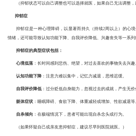
（抑郁状态可以自己调整也可以选择就医，如果自己无法调整，
抑郁症
抑郁症是一种心理障碍，以显著而持久（持续
2
周以上）的心境
情绪，还可能导致认知功能下降、自我评价降低、兴趣丧失等一系列
抑郁症的典型症状包括：
心境低落‌
：长时间感到悲伤、绝望，对过去喜欢的事物失去兴趣
认知功能下降‌
：注意力难以集中，记忆力减退，思维迟缓。
自我评价降低‌
：过分贬低自身能力，忽视过去的成就，产生无价
‌躯体症状‌
：睡眠障碍、食欲下降、体重减轻或增加、性欲减退等
自杀倾向‌
：在极端情况下，患者可能出现自杀念头或行为。
（如果怀疑自己或亲友患抑郁症，建议尽早到医院就医。）