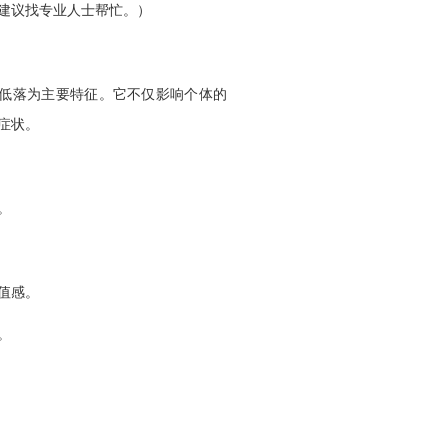
建议找专业人士帮忙。）
低落为主要特征。它不仅影响个体的
症状。
。
值感。
。