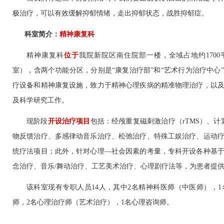
极治疗，可以有效缓解抑郁情绪，走出抑郁状态，战胜抑郁症。
科室简介：
精神康复科
精神康复科
位于
我院新院区南住院部一楼，全域占地约
1700
室），含两个功能分区，分别是“康复治疗部”和“艺术行为治疗中心
疗设备和精神康复设施，致力于精神心理疾病的精准物理治疗，以
及科学研究工作。
现阶段
开设治疗项目
包括：经颅重复磁刺激治疗（
rTMS
）、计
物反馈治疗、多感律动音乐治疗、松弛治疗、特殊工娱治疗、运动
统疗法项目；此外，针对心理—社会因素的考量，专科开设各种基
念治疗、音乐
/
舞动治疗、工艺美术治疗、心理剧疗法等，为患者提
该科室现有专职人员
14
人，其中
2
名精神科医师（中医师），
1
师，
2
名心理治疗师（艺术治疗），
1
名心理咨询师。