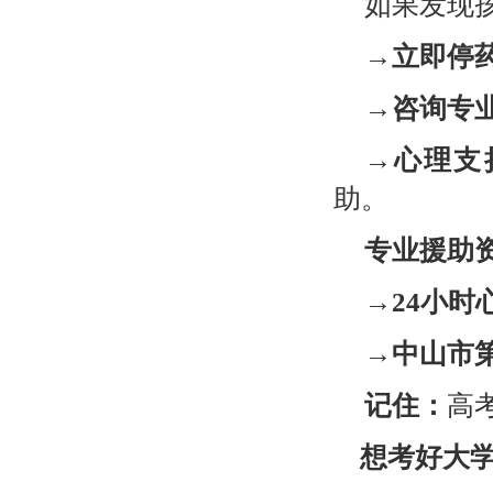
如果发现
→立即停
→咨询专
→心理支
助。
专业援助
→
24
小时
→中山市
记住：
高
想考好大