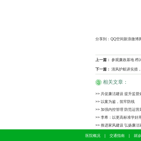
分享到：
QQ空间
新浪微博
上一篇：
参观廉政基地 栉
下一篇：
清风护航讲实措，
相关文章：
>> 共促廉洁建设 提升监督
>> 以案为鉴，筑牢防线
>> 加强内控管理 防范运营
>> 李希：以更高标准学好
>> 推进家风建设 弘扬廉洁
医院概况
|
交通指南
|
就