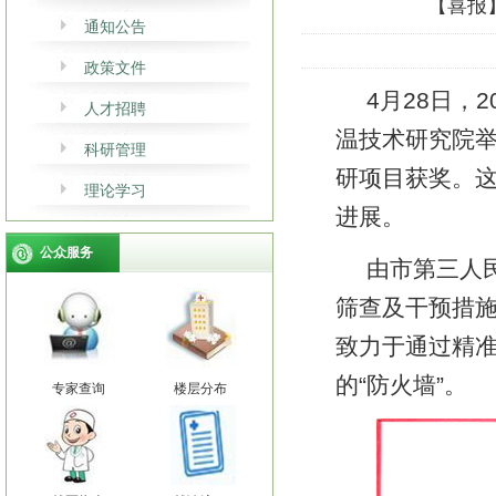
【喜报
通知公告
政策文件
4
月
28
日，
2
人才招聘
温技术研究院
科研管理
研项目获奖。
理论学习
进展。
公众服务
由市第三人
筛查及干预措
致力于通过精
的
“
防火墙
”
。
专家查询
楼层分布