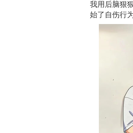
我用后脑狠狠
始了自伤行