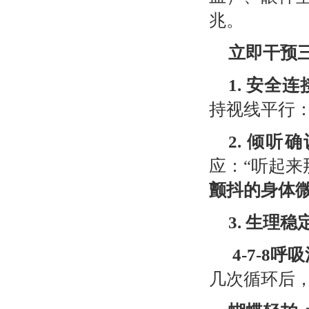
兆。
立即干预
1.
安全连
持视线平行：
2.
倾听确
应：“听起来
颤抖的身体
3.
生理稳
4-7-8
呼吸
几次循环后