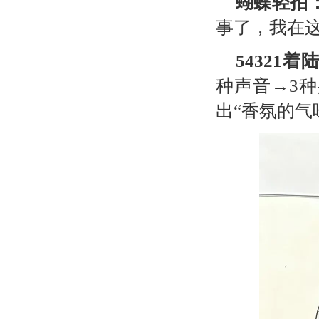
蝴蝶轻拍
事了，我在这
54321
着
种声音→
3
种
出“香氛的气