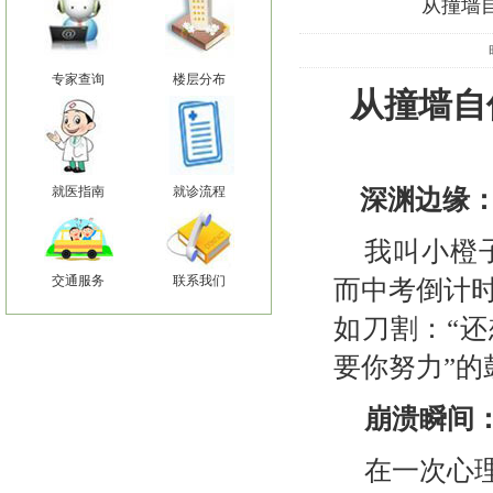
从撞墙
专家查询
楼层分布
从撞墙自
就医指南
就诊流程
深渊边缘
我叫小橙
交通服务
联系我们
而中考倒计
如刀割：“还
要你努力”
崩溃瞬间
在一次心