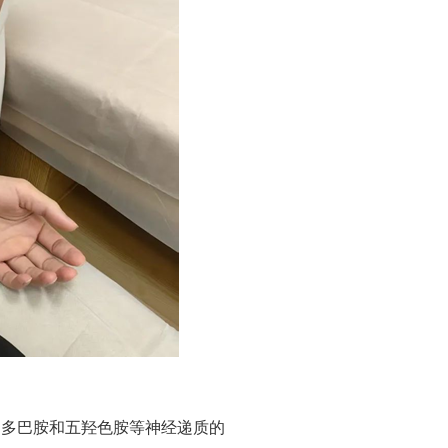
内多巴胺和五羟色胺等神经递质的