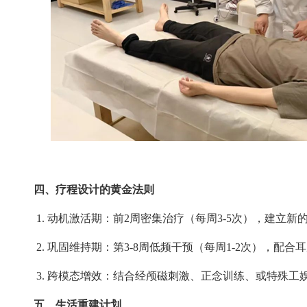
四、疗程设计的黄金法则
1.
动机激活期：前
2
周密集治疗（每周
3-5
次），建立新
2.
巩固维持期：第
3-8
周低频干预（每周
1-2
次），配合耳
3.
跨模态增效：结合经颅磁刺激、正念训练、或特殊工
五、生活重建计划