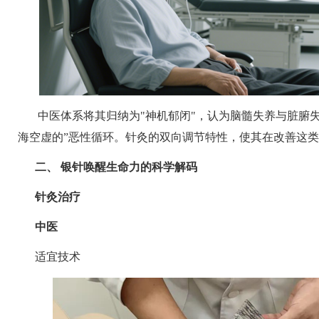
中医体系将其归纳为
"
神机郁闭
"
，认为脑髓失养与脏腑
海空虚的
”
恶性循环。针灸的双向调节特性，使其在改善这类
二、
银针唤醒生命力的科学解码
针灸治疗
中医
适宜技术