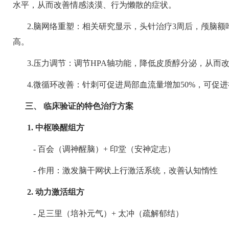
水平，从而改善情感淡漠、行为懒散的症状。
2.
脑网络重塑：相关研究显示，头针治疗
3
周后，颅脑额
高。
3.
压力调节：调节
HPA
轴功能，降低皮质醇分泌，从而
4.
微循环改善：针刺可促进局部血流量增加
50%
，可促进
三、
临床验证的特色治疗方案
1.
中枢唤醒组方
-
百会（调神醒脑）
+
印堂（安神定志）
-
作用：激发脑干网状上行激活系统，改善认知惰性
2.
动力激活组方
-
足三里（培补元气）
+
太冲（疏解郁结）