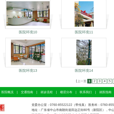
医院环境10
医院环境11
医院环境13
医院环境14
【上一页
1
2
3
4
5
医院概况
|
交通指南
|
就诊流程
|
楼层分布
|
联系我们
|
就医指南
党委办公室：0760-85522122（带传真） 医务科：0760-85529
地址：广东省中山市南朗街道田边正街80号（新院区），中山